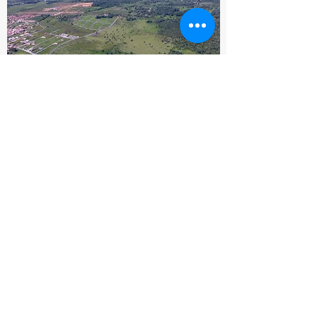
Imobiliária Raul Marques
Um novo começo
A Geovie Ambiental trabalhou com este cliente
desde o início do licenciamento ambiental para
implantação de loteamento, auxiliando na
obtenção das licenças ambientais e elaboração
dos estudos ambientais. Juntos conseguimos
resultados notáveis e tem sido um prazer ver o